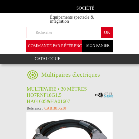
SOCIÉTÉ
Équipements spectacle &
intégration
COMMANDE PAR RÉFÉRENCE
MON PANIER
+
CATALOGUE
Multipaires électriques
MULTIPAIRE • 30 MÈTRES
HO7RNF18G1,5
HA01605&HA01607
Référence :
CAB1815G30