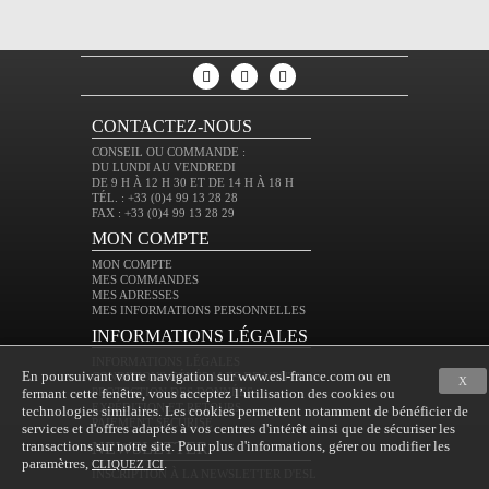
CONTACTEZ-NOUS
CONSEIL OU COMMANDE :
DU LUNDI AU VENDREDI
DE 9 H À 12 H 30 ET DE 14 H À 18 H
TÉL. : +33 (0)4 99 13 28 28
FAX : +33 (0)4 99 13 28 29
MON COMPTE
MON COMPTE
MES COMMANDES
MES ADRESSES
MES INFORMATIONS PERSONNELLES
INFORMATIONS LÉGALES
INFORMATIONS LÉGALES
En poursuivant votre navigation sur www.esl-france.com ou en
CONDITIONS GÉNÉRALES DE VENTE
X
fermant cette fenêtre, vous acceptez l’utilisation des cookies ou
PROTECTION DES DONNÉES
EXPÉDITION ET RETOURS
technologies similaires. Les cookies permettent notamment de bénéficier de
PAIEMENT SÉCURISÉ
services et d'offres adaptés à vos centres d'intérêt ainsi que de sécuriser les
transactions sur notre site. Pour plus d'informations, gérer ou modifier les
NEWSLETTER
paramètres,
.
CLIQUEZ ICI
INSCRIPTION À LA NEWSLETTER D'ESL