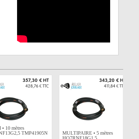
357,30 €
HT
343,20 €
HT
428,76 €
TTC
411,84 €
TTC
• 10 mètres
F13G2,5 TMP41905N
MULTIPAIRE • 5 mètres
HO7RNF18G1,5...