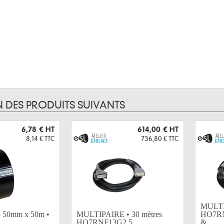
N DES PRODUITS SUIVANTS
6,78 €
HT
614,00 €
HT
8,14 €
TTC
736,80 €
TTC
MULTI 
co 50mm x 50m •
MULTIPAIRE • 30 mètres
HO7RN
HO7RNF13G2,5...
&...