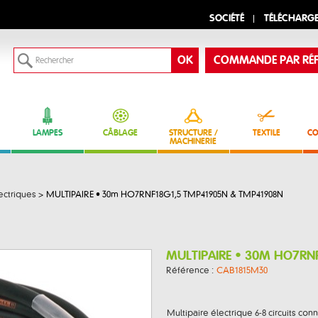
SOCIÉTÉ
TÉLÉCHARG
COMMANDE PAR RÉF
LAMPES
CÂBLAGE
STRUCTURE /
TEXTILE
CO
MACHINERIE
ectriques
>
MULTIPAIRE • 30m HO7RNF18G1,5 TMP41905N & TMP41908N
MULTIPAIRE • 30M HO7RN
Référence :
CAB1815M30
Multipaire électrique 6-8 circuits con