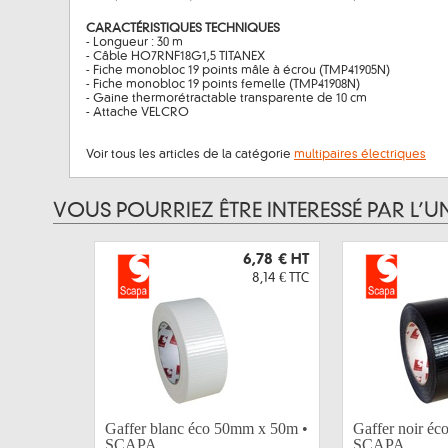
CARACTÉRISTIQUES TECHNIQUES
- Longueur : 30 m
- Câble HO7RNF18G1,5 TITANEX
- Fiche monobloc 19 points mâle à écrou (TMP41905N)
- Fiche monobloc 19 points femelle (TMP41908N)
- Gaine thermorétractable transparente de 10 cm
- Attache VELCRO
Voir tous les articles de la catégorie
multipaires électriques
VOUS POURRIEZ ÊTRE INTERESSÉ PAR L’U
6,78 €
HT
8,14 €
TTC
Gaffer blanc éco 50mm x 50m •
Gaffer noir é
SCAPA
SCAPA