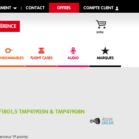
EMENT
CONTACT
OFFRES
COMPTE CLIENT
ÉRENCE
(vide)
NSOMMABLES
FLIGHT CASES
AUDIO
MARQUES
F18G1,5 TMP41905N & TMP41908N
necteur 19 points.