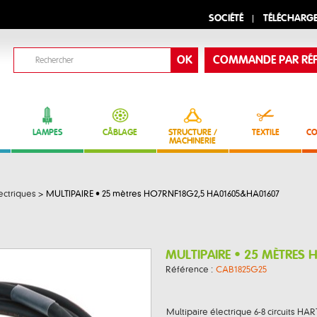
SOCIÉTÉ
TÉLÉCHARG
COMMANDE PAR RÉF
LAMPES
CÂBLAGE
STRUCTURE /
TEXTILE
CO
MACHINERIE
ectriques
>
MULTIPAIRE • 25 mètres HO7RNF18G2,5 HA01605&HA01607
MULTIPAIRE • 25 MÈTRES
Référence :
CAB1825G25
Multipaire électrique 6-8 circuits HAR