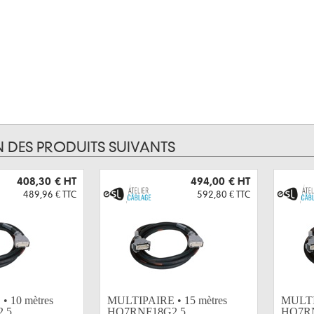
N DES PRODUITS SUIVANTS
408,30 €
HT
494,00 €
HT
489,96 €
TTC
592,80 €
TTC
 10 mètres
MULTIPAIRE • 15 mètres
MULTIP
5...
HO7RNF18G2,5...
HO7RN