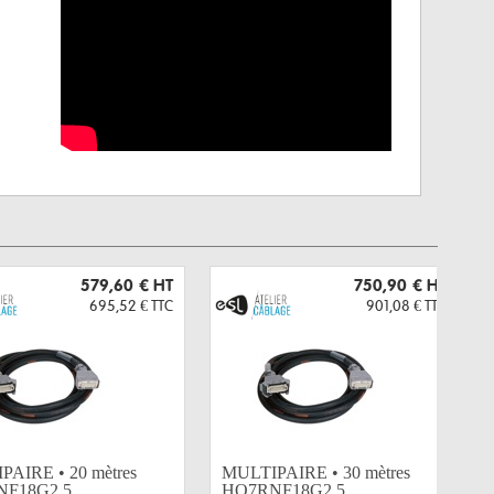
579,60 €
HT
750,90 €
HT
695,52 €
TTC
901,08 €
TTC
AIRE • 20 mètres
MULTIPAIRE • 30 mètres
F18G2,5...
HO7RNF18G2,5...