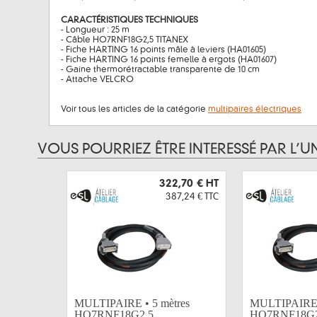
CARACTÉRISTIQUES TECHNIQUES
- Longueur : 25 m
- Câble HO7RNF18G2,5 TITANEX
- Fiche HARTING 16 points mâle à leviers (HA01605)
- Fiche HARTING 16 points femelle à ergots (HA01607)
- Gaine thermorétractable transparente de 10 cm
- Attache VELCRO
Voir tous les articles de la catégorie
multipaires électriques
VOUS POURRIEZ ÊTRE INTERESSÉ PAR L’U
322,70 €
HT
387,24 €
TTC
MULTIPAIRE • 5 mètres
MULTIPAIRE •
HO7RNF18G2,5...
HO7RNF18G2,