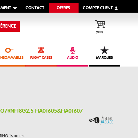
EMENT
CONTACT
OFFRES
COMPTE CLIENT
ÉRENCE
(vide)
NSOMMABLES
FLIGHT CASES
AUDIO
MARQUES
 HO7RNF18G2,5 HA01605&HA01607
TING 16 points.