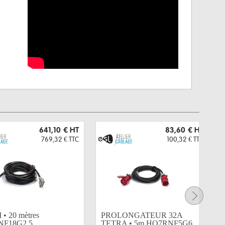
641,10 €
HT
83,60 €
HT
769,32 €
TTC
100,32 €
TTC
• 20 mètres
PROLONGATEUR 32A
F18G2,5...
TETRA • 5m HO7RNF5G6...