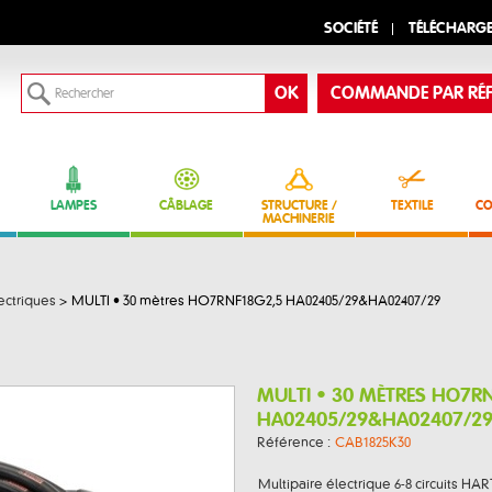
SOCIÉTÉ
TÉLÉCHARG
COMMANDE PAR RÉF
LAMPES
CÂBLAGE
STRUCTURE /
TEXTILE
CO
MACHINERIE
ectriques
>
MULTI • 30 mètres HO7RNF18G2,5 HA02405/29&HA02407/29
MULTI • 30 MÈTRES HO7R
HA02405/29&HA02407/2
Référence :
CAB1825K30
Multipaire électrique 6-8 circuits HAR