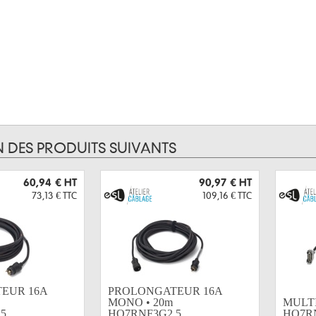
N DES PRODUITS SUIVANTS
60,94 €
HT
90,97 €
HT
73,13 €
TTC
109,16 €
TTC
EUR 16A
PROLONGATEUR 16A
MONO • 20m
MULTI 
...
HO7RNF3G2,5...
HO7RN