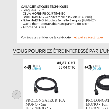
CARACTÉRISTIQUES TECHNIQUES
- Longueur : 30 m
- Câble HO7RNF18G2,5 TITANEX
- Fiche HARTING 24 points mâle à leviers (HA02405)
- Fiche HARTING 24 points femelle à ergots (HA02407)
- Gaine thermorétractable transparente de 10 cm
- Attache VELCRO
Voir tous les articles de la catégorie
multipaires électriques
VOUS POURRIEZ ÊTRE INTERESSÉ PAR L’U
45,87 €
HT
55,04 €
TTC
PROLONGATEUR 16A
PROLONGAT
MONO • 5m
MONO • 10m
HO7RNF3G2,5...
HO7RNF3G2,5