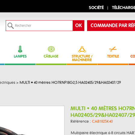
SOCIÉTÉ
TÉLÉCHARG
COMMANDE PAR RÉF
LAMPES
CÂBLAGE
STRUCTURE /
TEXTILE
CO
MACHINERIE
ectriques
>
MULTI • 40 mètres HO7RNF18G2,5 HA02405/29&HA02407/29
MULTI • 40 MÈTRES HO7R
HA02405/29&HA02407/2
Référence :
CAB1825K40
Multipaire électrique 6-8 circuits HAR