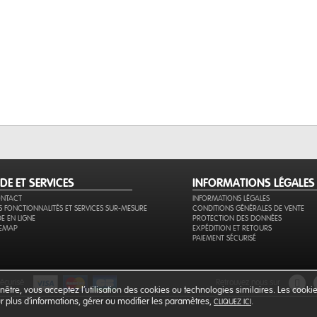
IDE ET SERVICES
INFORMATIONS LÉGALES
NTACT
INFORMATIONS LÉGALES
S FONCTIONNALITÉS ET SERVICES SUR-MESURE
CONDITIONS GÉNÉRALES DE VENTE
DE EN LIGNE
PROTECTION DES DONNÉES
TEMAP
EXPÉDITION ET RETOURS
PAIEMENT SÉCURISÉ
sécurisé
retrouvez nous sur
être, vous acceptez l’utilisation des cookies ou technologies similaires. Les cook
our plus d'informations, gérer ou modifier les paramètres,
.
CLIQUEZ ICI