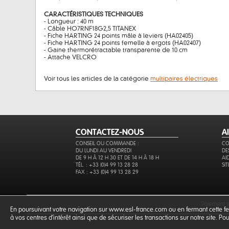
CARACTÉRISTIQUES TECHNIQUES
- Longueur : 40 m
- Câble HO7RNF18G2,5 TITANEX
- Fiche HARTING 24 points mâle à leviers (HA02405)
- Fiche HARTING 24 points femelle à ergots (HA02407)
- Gaine thermorétractable transparente de 10 cm
- Attache VELCRO
Voir tous les articles de la catégorie
multipaires électriques
CONTACTEZ-NOUS
A
CONSEIL OU COMMANDE :
CO
DU LUNDI AU VENDREDI
DE
DE 9 H À 12 H 30 ET DE 14 H À 18 H
AI
TÉL. : +33 (0)4 99 13 28 28
SI
FAX : +33 (0)4 99 13 28 29
paiement 
En poursuivant votre navigation sur www.esl-france.com ou en fermant cette fen
à vos centres d'intérêt ainsi que de sécuriser les transactions sur notre site. P