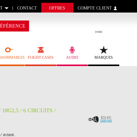
T
CONTACT
OFFRES
COMPTE CLIENT
ÉFÉRENCE
(vide)
NSOMMABLES
FLIGHT CASES
AUDIO
MARQUES
18G2,5 / 6 CIRCUITS /
 / éclaté.