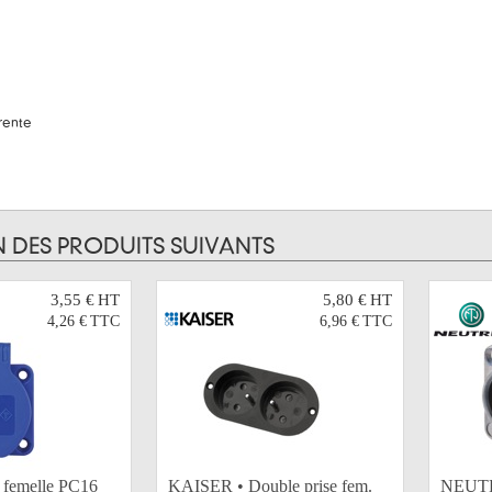
rente
N DES PRODUITS SUIVANTS
3,55 €
HT
5,80 €
HT
4,26 €
TTC
6,96 €
TTC
 femelle PC16
KAISER • Double prise fem.
NEUTRI