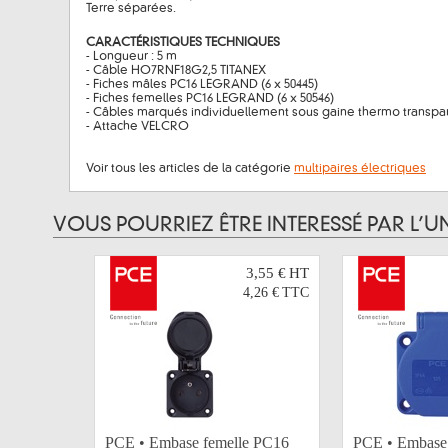
Terre séparées.
CARACTÉRISTIQUES TECHNIQUES
- Longueur : 5 m
- Câble HO7RNF18G2,5 TITANEX
- Fiches mâles PC16 LEGRAND (6 x 50445)
- Fiches femelles PC16 LEGRAND (6 x 50546)
- Câbles marqués individuellement sous gaine thermo transpa
- Attache VELCRO
Voir tous les articles de la catégorie
multipaires électriques
VOUS POURRIEZ ÊTRE INTERESSÉ PAR L’U
3,55 €
HT
4,26 €
TTC
PCE • Embase femelle PC16
PCE • Embase