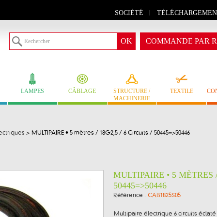
SOCIÉTÉ
TÉLÉCHARGEMEN
COMMANDE PAR R
LAMPES
CÂBLAGE
STRUCTURE /
TEXTILE
CO
MACHINERIE
ectriques
>
MULTIPAIRE • 5 mètres / 18G2,5 / 6 Circuits / 50445=>50446
MULTIPAIRE • 5 MÈTRES / 
50445=>50446
Référence :
CAB1825S05
Multipaire électrique 6 circuits éclaté