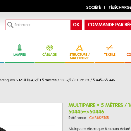
SOCIÉTÉ
TÉLÉCHARG
COMMANDE PAR RÉF
LAMPES
CÂBLAGE
STRUCTURE /
TEXTILE
CO
MACHINERIE
ectriques
>
MULTIPAIRE • 5 mètres / 18G2,5 / 8 Circuits / 50445=>50446
MULTIPAIRE • 5 MÈTRES / 1
50445=>50446
Référence :
CAB1825T05
Multipaire électrique 8 circuits éclaté