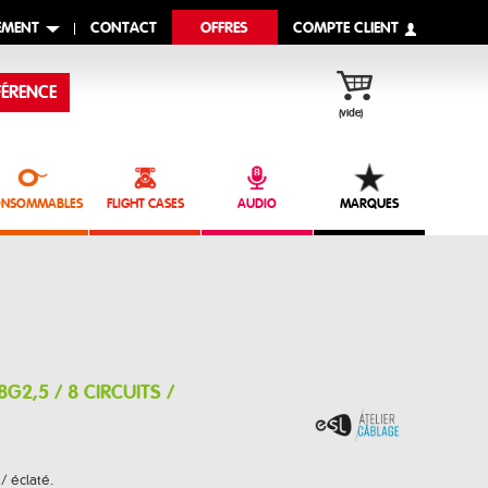
EMENT
CONTACT
OFFRES
COMPTE CLIENT
ÉRENCE
(vide)
NSOMMABLES
FLIGHT CASES
AUDIO
MARQUES
8G2,5 / 8 CIRCUITS /
 / éclaté.