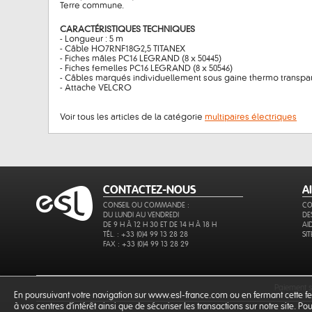
Terre commune.
CARACTÉRISTIQUES TECHNIQUES
- Longueur : 5 m
- Câble HO7RNF18G2,5 TITANEX
- Fiches mâles PC16 LEGRAND (8 x 50445)
- Fiches femelles PC16 LEGRAND (8 x 50546)
- Câbles marqués individuellement sous gaine thermo transpa
- Attache VELCRO
Voir tous les articles de la catégorie
multipaires électriques
CONTACTEZ-NOUS
A
CONSEIL OU COMMANDE :
CO
DU LUNDI AU VENDREDI
DE
DE 9 H À 12 H 30 ET DE 14 H À 18 H
AI
TÉL. : +33 (0)4 99 13 28 28
SI
FAX : +33 (0)4 99 13 28 29
paiement 
En poursuivant votre navigation sur www.esl-france.com ou en fermant cette fen
à vos centres d'intérêt ainsi que de sécuriser les transactions sur notre site. P