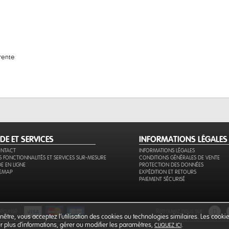
rente
IDE ET SERVICES
INFORMATIONS LÉGALES
NTACT
INFORMATIONS LÉGALES
S FONCTIONNALITÉS ET SERVICES SUR-MESURE
CONDITIONS GÉNÉRALES DE VENTE
DE EN LIGNE
PROTECTION DES DONNÉES
TEMAP
EXPÉDITION ET RETOURS
PAIEMENT SÉCURISÉ
sécurisé
retrouvez nous sur
être, vous acceptez l’utilisation des cookies ou technologies similaires. Les cook
our plus d'informations, gérer ou modifier les paramètres,
.
CLIQUEZ ICI