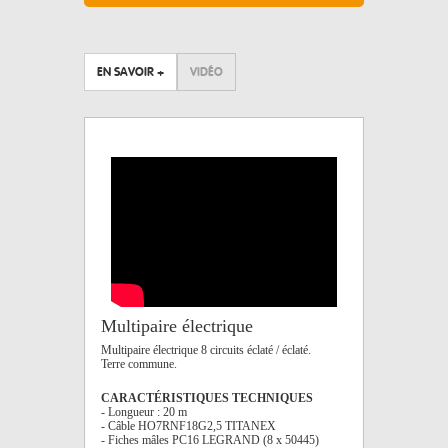
EN SAVOIR +
VIDÉO
Multipaire électrique
Multipaire électrique 8 circuits éclaté / éclaté.
Terre commune.
CARACTÉRISTIQUES TECHNIQUES
- Longueur : 20 m
- Câble HO7RNF18G2,5 TITANEX
- Fiches mâles PC16 LEGRAND (8 x 50445)