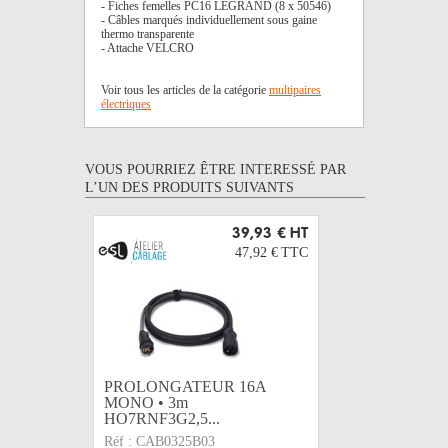
- Fiches femelles PC16 LEGRAND (8 x 50546)
- Câbles marqués individuellement sous gaine
thermo transparente
- Attache VELCRO
Voir tous les articles de la catégorie
multipaires
électriques
VOUS POURRIEZ ÊTRE INTERESSÉ PAR
L’UN DES PRODUITS SUIVANTS
39,93 €
HT
47,92 €
TTC
PROLONGATEUR 16A
PROLON
MONO • 3m
MONO •
HO7RNF3G2,5...
HO7RNF3
Réf :
CAB0325B03
Réf :
CAB0