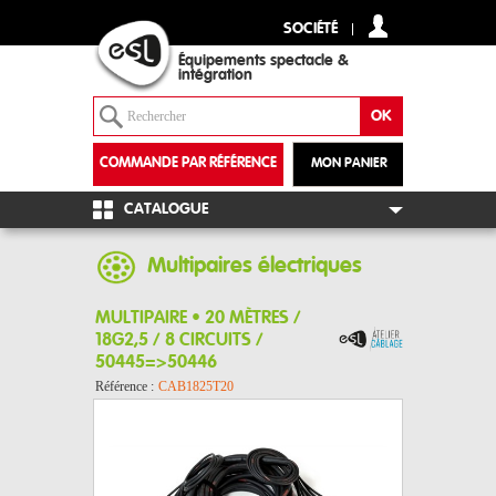
SOCIÉTÉ
Équipements spectacle &
intégration
COMMANDE PAR RÉFÉRENCE
MON PANIER
+
CATALOGUE
Multipaires électriques
MULTIPAIRE • 20 MÈTRES /
18G2,5 / 8 CIRCUITS /
50445=>50446
Référence :
CAB1825T20