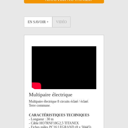
EN SAVOIR +
VIDÉO
Multipaire électrique
Multipaire électrique 8 circuits éclaté / éclaté.
Terre commune.
CARACTÉRISTIQUES TECHNIQUES
- Longueur : 30 m
- Câble HO7RNF18G2,5 TITANEX
- Fiches mâles PC16 LEGRAND (8 x 50445)