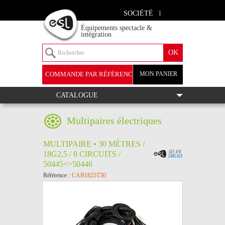
SOCIÉTÉ
Équipements spectacle &
intégration
COMMANDE PAR RÉFÉRENCE
MON PANIER
+
CATALOGUE
Multipaires électriques
MULTIPAIRE • 30 MÈTRES /
18G2,5 / 8 CIRCUITS /
50445=>50446
Référence :
CAB1825T30