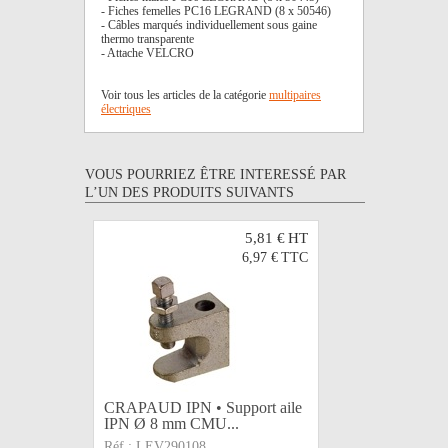
- Fiches femelles PC16 LEGRAND (8 x 50546)
- Câbles marqués individuellement sous gaine
thermo transparente
- Attache VELCRO
Voir tous les articles de la catégorie
multipaires
électriques
VOUS POURRIEZ ÊTRE INTERESSÉ PAR
L’UN DES PRODUITS SUIVANTS
5,81 €
HT
6,97 €
TTC
CRAPAUD IPN • Support aile
CRAPAUD 
IPN Ø 8 mm CMU...
IPN Ø 10
Réf :
LEV290108
Réf :
LEV2