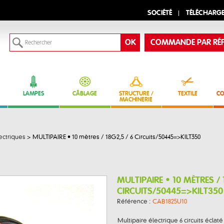
SOCIÉTÉ
TÉLÉCHARG
COMMANDE PAR RÉF
LAMPES
CÂBLAGE
STRUCTURE /
TEXTILE
CO
MACHINERIE
ectriques
>
MULTIPAIRE • 10 mètres / 18G2,5 / 6 Circuits/50445=>KILT350
MULTIPAIRE • 10 MÈTRES / 
CIRCUITS/50445=>KILT350
Référence :
CAB1825U10
Multipaire électrique 6 circuits éclaté 