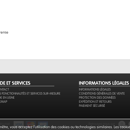
rente
IDE ET SERVICES
INFORMATIONS LÉGALES
NTACT
INFORMATIONS LÉGALES
S FONCTIONNALITÉS ET SERVICES SUR-MESURE
CONDITIONS GÉNÉRALES DE VENTE
DE EN LIGNE
PROTECTION DES DONNÉES
TEMAP
EXPÉDITION ET RETOURS
PAIEMENT SÉCURISÉ
sécurisé
retrouvez nous sur
être, vous acceptez l’utilisation des cookies ou technologies similaires. Les cook