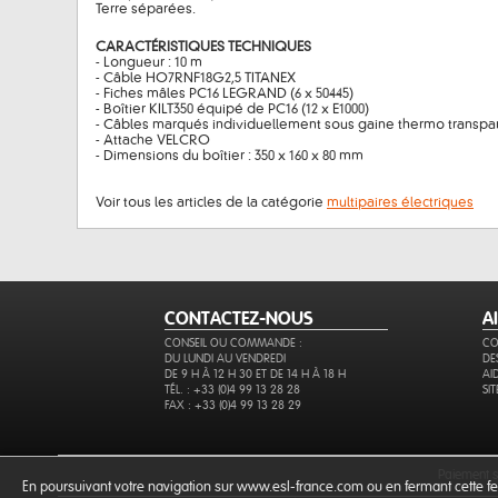
Terre séparées.
CARACTÉRISTIQUES TECHNIQUES
- Longueur : 10 m
- Câble HO7RNF18G2,5 TITANEX
- Fiches mâles PC16 LEGRAND (6 x 50445)
- Boîtier KILT350 équipé de PC16 (12 x E1000)
- Câbles marqués individuellement sous gaine thermo transpa
- Attache VELCRO
- Dimensions du boîtier : 350 x 160 x 80 mm
Voir tous les articles de la catégorie
multipaires électriques
CONTACTEZ-NOUS
A
CONSEIL OU COMMANDE :
CO
DU LUNDI AU VENDREDI
DE
DE 9 H À 12 H 30 ET DE 14 H À 18 H
AI
TÉL. : +33 (0)4 99 13 28 28
SI
FAX : +33 (0)4 99 13 28 29
paiement 
En poursuivant votre navigation sur www.esl-france.com ou en fermant cette fen