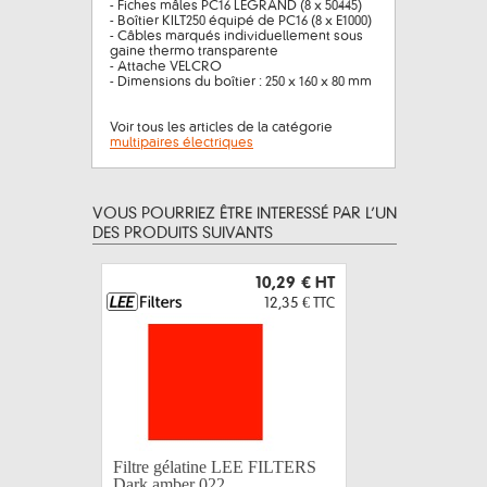
- Fiches mâles PC16 LEGRAND (8 x 50445)
- Boîtier KILT250 équipé de PC16 (8 x E1000)
- Câbles marqués individuellement sous
gaine thermo transparente
- Attache VELCRO
- Dimensions du boîtier : 250 x 160 x 80 mm
Voir tous les articles de la catégorie
multipaires électriques
VOUS POURRIEZ ÊTRE INTERESSÉ PAR L’UN
DES PRODUITS SUIVANTS
10,29 €
HT
12,35 €
TTC
Filtre gélatine LEE FILTERS
Filtre gé
Dark amber 022...
Brushed si