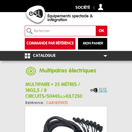
SOCIÉTÉ
Équipements spectacle &
intégration
COMMANDE PAR RÉFÉRENCE
MON PANIER
+
CATALOGUE
Multipaires électriques
MULTIPAIRE • 25 MÈTRES /
18G2,5 / 8
CIRCUITS/50445=>KILT250
Référence :
CAB1825W25