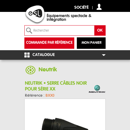
SOCIÉTÉ
Équipements spectacle &
intégration
COMMANDE PAR RÉFÉRENCE
MON PANIER
+
CATALOGUE
Neutrik
NEUTRIK • SERRE CÂBLES NOIR
POUR SÉRIE XX
Référence :
BXX0