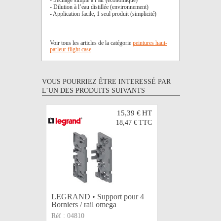
- Séchage simple à l’air (économique)
- Dilution à l’eau distillée (environnement)
- Application facile, 1 seul produit (simplicité)
Voir tous les articles de la catégorie
peintures haut-
parleur flight case
VOUS POURRIEZ ÊTRE INTERESSÉ PAR
L’UN DES PRODUITS SUIVANTS
15,39 €
HT
18,47 €
TTC
LEGRAND • Support pour 4
PINCE M
Borniers / rail omega
28mm
Réf :
04810
Réf :
162