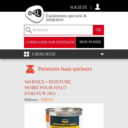
SOCIÉTÉ
Équipements spectacle &
intégration
COMMANDE PAR RÉFÉRENCE
MON PANIER
+
CATALOGUE
Peintures haut-parleurs
WARNEX • PEINTURE
NOIRE POUR HAUT
PARLEUR 1KG
Référence :
PEI0131