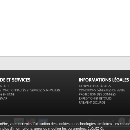
IDE ET SERVICES
INFORMATIONS LÉGALES
NTACT
INFORMATIONS LÉGALES
S FONCTIONNALITÉS ET SERVICES SUR-MESURE
CONDITIONS GÉNÉRALES DE VENTE
DE EN LIGNE
PROTECTION DES DONNÉES
TEMAP
EXPÉDITION ET RETOURS
PAIEMENT SÉCURISÉ
sécurisé
retrouvez nous sur
être, vous acceptez l’utilisation des cookies ou technologies similaires. Les cook
our plus d'informations, gérer ou modifier les paramètres,
.
CLIQUEZ ICI