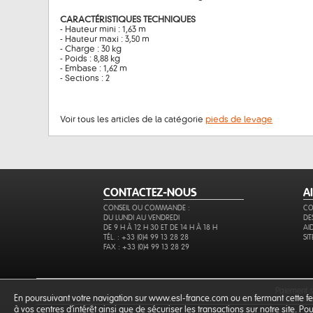
CARACTÉRISTIQUES TECHNIQUES
- Hauteur mini : 1,63 m
- Hauteur maxi : 3,50 m
- Charge : 30 kg
- Poids : 8,88 kg
- Embase : 1,62 m
- Sections : 2
Voir tous les articles de la catégorie
pieds de levage
CONTACTEZ-NOUS
A
CONSEIL OU COMMANDE :
CO
DU LUNDI AU VENDREDI
DE
DE 9 H À 12 H 30 ET DE 14 H À 18 H
AI
TÉL. : +33 (0)4 99 13 28 28
SI
FAX : +33 (0)4 99 13 28 29
paiement 
En poursuivant votre navigation sur www.esl-france.com ou en fermant cette fen
à vos centres d'intérêt ainsi que de sécuriser les transactions sur notre site. P