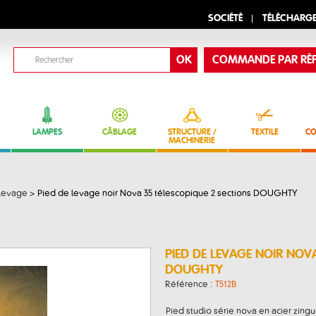
SOCIÉTÉ
TÉLÉCHARG
COMMANDE PAR RÉF
LAMPES
CÂBLAGE
STRUCTURE /
TEXTILE
CO
MACHINERIE
 levage
>
Pied de levage noir Nova 35 télescopique 2 sections DOUGHTY
PIED DE LEVAGE NOIR NOV
DOUGHTY
Référence :
T512B
Pied studio série nova en acier zingu