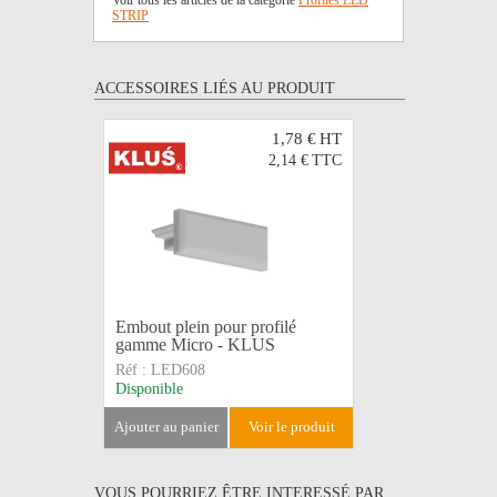
Voir tous les articles de la catégorie
Profilés LED
STRIP
ACCESSOIRES LIÉS AU PRODUIT
1,78 €
HT
2,14 €
TTC
Embout plein pour profilé
Embout pa
gamme Micro - KLUS
profilé 
Réf :
LED608
Réf :
LED
Disponible
Disponible
ajouter au panier
voir le produit
ajouter au 
VOUS POURRIEZ ÊTRE INTERESSÉ PAR