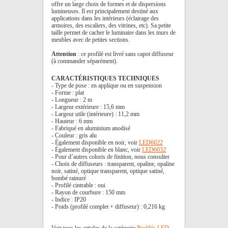
offre un large choix de formes et de dispersions
lumineuses. Il est principalement destiné aux
applications dans les intérieurs (éclairage des
armoires, des escaliers, des vitrines, etc). Sa petite
taille permet de cacher le luminaire dans les murs de
meubles avec de petites sections.
Attention
: ce profilé est livré sans capot diffuseur
(à commander séparément).
CARACTÉRISTIQUES TECHNIQUES
- Type de pose : en applique ou en suspension
- Forme : plat
- Longueur : 2 m
- Largeur extérieure : 15,6 mm
- Largeur utile (intérieure) : 11,2 mm
- Hauteur : 6 mm
- Fabriqué en aluminium anodisé
- Couleur : gris alu
- Également disponible en noir, voir
LED6022
- Également disponible en blanc, voir
LED6032
- Pour d’autres coloris de finition, nous consulter
- Choix de diffuseurs : transparent, opaline, opaline
noir, satiné, optique transparent, optique satiné,
bombé rainuré
- Profilé cintrable : oui
- Rayon de courbure : 150 mm
- Indice : IP20
- Poids (profilé complet + diffuseur) : 0,216 kg