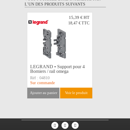
L’UN DES PRODUITS SUIVANTS
15,39 €
HT
18,47 €
TTC
LEGRAND • Support pour 4
PINCE M
Borniers / rail omega
28mm
Réf :
04810
Réf :
162
Sur commande
Disponible
ajouter au panier
voir le produit
ajouter au 