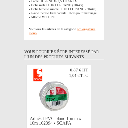
- Câble HO7RNF3G2,5 TITANEX
- Fiche mâle PC16 LEGRAND (50445)
- Fiche femelle simple PC16 LEGRAND (50446)
- Gaine thermo transparente 10 cm pour marquage
- Attache VELCRO
Voir tous les articles de la catégorie
prolongateurs
mono
VOUS POURRIEZ ÊTRE INTERESSÉ PAR
L’UN DES PRODUITS SUIVANTS
0,87 €
HT
1,04 €
TTC
Adhésif PVC blanc 15mm x
Adhésif 
10m 102394 • SCAPA
10m 103