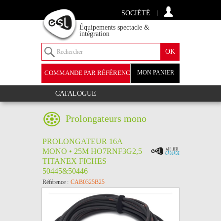
SOCIÉTÉ
Équipements spectacle &
intégration
COMMANDE PAR RÉFÉRENCE
MON PANIER
+
CATALOGUE
Prolongateurs mono
PROLONGATEUR 16A
MONO • 25M HO7RNF3G2,5
TITANEX FICHES
50445&50446
Référence :
CAB0325B25