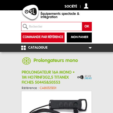
SOCIÉTÉ
Équipements spectacle &
intégration
COMMANDE PAR RÉFÉRENCE
MON PANIER
+
CATALOGUE
Prolongateurs mono
PROLONGATEUR 16A MONO •
1M HO7RNF3G2,5 TITANEX
FICHES 50445&50553
Référence :
CAB0325E01