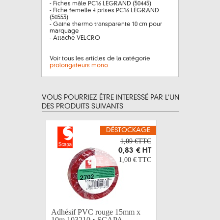
- Fiches mâle PC16 LEGRAND (50445)
- Fiche femelle 4 prises PC16 LEGRAND
(50553)
- Gaine thermo transparente 10 cm pour
marquage
- Attache VELCRO
Voir tous les articles de la catégorie
prolongateurs mono
VOUS POURRIEZ ÊTRE INTERESSÉ PAR L’UN
DES PRODUITS SUIVANTS
DÉSTOCKAGE
1,09 €TTC
0,83 €
HT
1,00 €
TTC
Adhésif PVC rouge 15mm x
Adhésif si
10m 103210 • SCAPA
50mm x 3