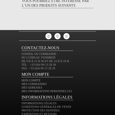
VOUS POURRIEZ ÊTRE INTERESSÉ PAR
L’UN DES PRODUITS SUIVANTS
CONTACTEZ-NOUS
CONSEIL OU COMMANDE :
DU LUNDI AU VENDREDI
DE 9 H À 12 H 30 ET DE 14 H À 18 H
TÉL. : +33 (0)4 99 13 28 28
FAX : +33 (0)4 99 13 28 29
MON COMPTE
MON COMPTE
MES COMMANDES
MES ADRESSES
MES INFORMATIONS PERSONNELLES
INFORMATIONS LÉGALES
INFORMATIONS LÉGALES
CONDITIONS GÉNÉRALES DE VENTE
PROTECTION DES DONNÉES
EXPÉDITION ET RETOURS