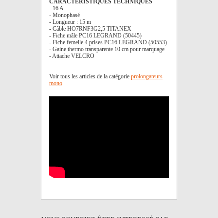
CARACTÉRISTIQUES TECHNIQUES
- 16 A
- Monophasé
- Longueur : 15 m
- Câble HO7RNF3G2,5 TITANEX
- Fiche mâle PC16 LEGRAND (50445)
- Fiche femelle 4 prises PC16 LEGRAND (50553)
- Gaine thermo transparente 10 cm pour marquage
- Attache VELCRO
Voir tous les articles de la catégorie
prolongateurs
mono