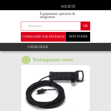
SOCIÉTÉ
Équipements spectacle &
intégration
COMMANDE PAR RÉFÉRENCE
MON PANIER
+
CATALOGUE
Prolongateurs mono