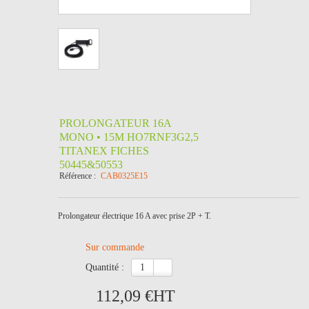
PROLONGATEUR 16A
MONO • 15M HO7RNF3G2,5
TITANEX FICHES
50445&50553
Référence :
CAB0325E15
Prolongateur électrique 16 A avec prise 2P + T.
Sur commande
quantité :
112,09 €
HT