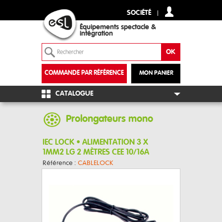
SOCIÉTÉ
Équipements spectacle &
intégration
COMMANDE PAR RÉFÉRENCE
MON PANIER
+
CATALOGUE
Prolongateurs mono
IEC LOCK • ALIMENTATION 3 X
1MM2 LG 2 MÈTRES CEE 10/16A
Référence :
CABLELOCK