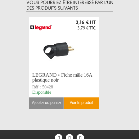
VOUS POURRIEZ ÊTRE INTERESSÉ PAR L’UN
DES PRODUITS SUIVANTS
3,16 €
HT
3,79 €
TTC
LEGRAND • Fiche mâle 16A
LEGRAND 
plastique noir
16A plasti
Réf :
50428
Réf :
5042
Disponible
Disponible
ajouter au panier
voir le produit
ajouter au 