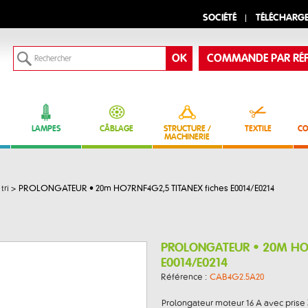
SOCIÉTÉ
TÉLÉCHARG
COMMANDE PAR RÉF
LAMPES
CÂBLAGE
STRUCTURE /
TEXTILE
CO
MACHINERIE
tri
>
PROLONGATEUR • 20m HO7RNF4G2,5 TITANEX fiches E0014/E0214
PROLONGATEUR • 20M HO7
E0014/E0214
Référence :
CAB4G2.5A20
Prolongateur moteur 16 A avec prise 3