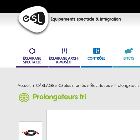
Équipements spectacle & intégration
ÉCLAIRAGE
ÉCLAIRAGE ARCHI.
CONTRÔLE
EFFETS
SPECTACLE
& MUSÉO.
Accueil
>
CÂBLAGE
>
Câbles montés
>
Électriques
>
Prolongateurs 
Prolongateurs tri