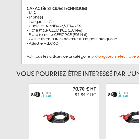
CARACTÉRISTIQUES TECHNIQUES
- 16 A
- Triphasé
- Longueur : 20 m
- Câble HO7RNF4G2,5 TITANEX
- Fiche mâle CEE17 PCE (E0014-6)
- Fiche femelle CEE17 PCE (E0214-6)
- Gaine thermo transparente 10 cm pour marquage
- Attache VELCRO
Voir tous les articles de la catégorie
prolongateurs électrique tr
VOUS POURRIEZ ÊTRE INTERESSÉ PAR L’U
70,70 €
HT
84,84 €
TTC