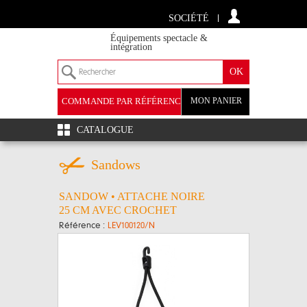
SOCIÉTÉ
Équipements spectacle &
intégration
COMMANDE PAR RÉFÉRENCE
MON PANIER
+
CATALOGUE
Sandows
SANDOW • ATTACHE NOIRE
25 CM AVEC CROCHET
Référence :
LEV100120/N