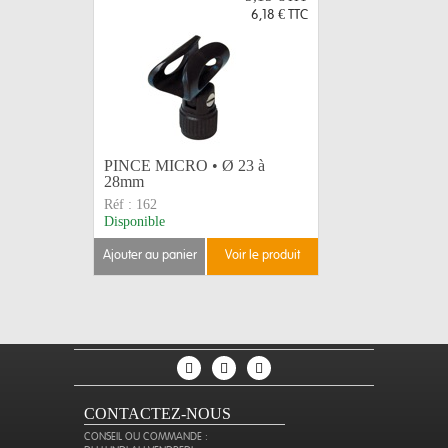
6,18 €
TTC
PINCE MICRO • Ø 23 à
BONNETTE
28mm
Noire Ø 
Réf :
162
Réf :
171
Disponible
Disponible
ajouter au panier
voir le produit
ajouter au 
CONTACTEZ-NOUS
CONSEIL OU COMMANDE :