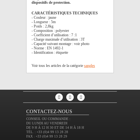
dispositifs de protection.
CARACTÉRISTIQUES TECHNIQUES
- Couleur : jaune
- Longueur : 5m
- Poids : 2,8kg
- Composition : polyester
- Coefficient d’utilisation : 7 :1
- Charge maximale d’utilisation : 3T
- Capacité suivant montage : voir photo
- Norme : EN 1492-1
- Identification : étiquette
Voir tous les articles de la catégorie
sangles
CONTACTEZ-NOUS
CONSEIL OU COMMANDE :
DU LUNDI AU VENDREDI
DE 9 H À 12 H 30 ET DE 14 H À 18 H
TÉL. : +33 (0)4 99 13 28 28
FAX : +33 (0)4 99 13 28 29