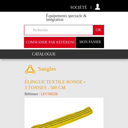
SOCIÉTÉ
Équipements spectacle &
intégration
COMMANDE PAR RÉFÉRENCE
MON PANIER
+
CATALOGUE
Sangles
ÉLINGUE TEXTILE RONDE •
3 TONNES - 500 CM
Référence :
LEV500350