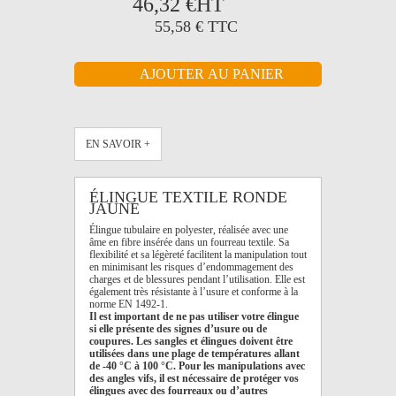
46,32 €
HT
55,58 €
TTC
EN SAVOIR +
ÉLINGUE TEXTILE RONDE
JAUNE
Élingue tubulaire en polyester, réalisée avec une
âme en fibre insérée dans un fourreau textile. Sa
flexibilité et sa légèreté facilitent la manipulation tout
en minimisant les risques d’endommagement des
charges et de blessures pendant l’utilisation. Elle est
également très résistante à l’usure et conforme à la
norme EN 1492-1.
Il est important de ne pas utiliser votre élingue
si elle présente des signes d’usure ou de
coupures. Les sangles et élingues doivent être
utilisées dans une plage de températures allant
de -40 °C à 100 °C. Pour les manipulations avec
des angles vifs, il est nécessaire de protéger vos
élingues avec des fourreaux ou d’autres