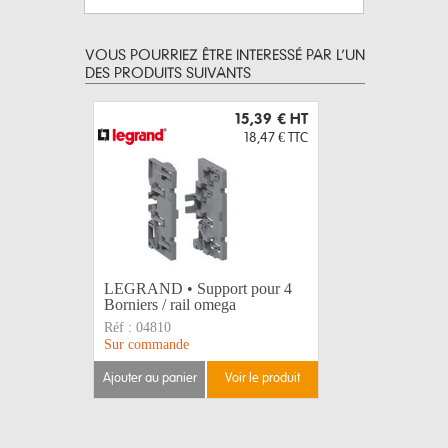
VOUS POURRIEZ ÊTRE INTERESSÉ PAR L’UN
DES PRODUITS SUIVANTS
15,39 €
HT
18,47 €
TTC
LEGRAND • Support pour 4
PINCE M
Borniers / rail omega
28mm
Réf :
04810
Réf :
162
Sur commande
Disponible
ajouter au panier
voir le produit
ajouter au 