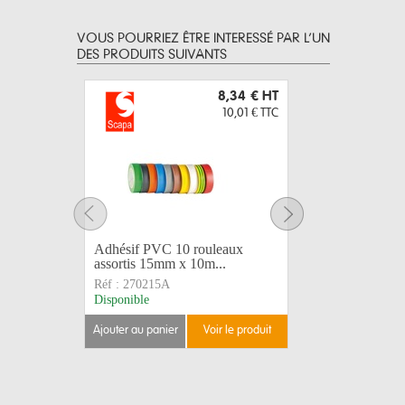
VOUS POURRIEZ ÊTRE INTERESSÉ PAR L’UN
DES PRODUITS SUIVANTS
8,34 €
HT
10,01 €
TTC
Adhésif PVC 10 rouleaux
Adhésif 
assortis 15mm x 10m...
10m 102
Réf :
270215A
Réf :
2702
Disponible
Disponible
ajouter au panier
voir le produit
ajouter au 