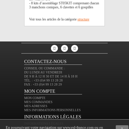
- 8 kits d’assemblage ST05KIT comprenant chacun
3 manchons coniques, 6 clavettes et 6 goupilles
Voir tous les articles de la catégorie
structure
CONTACTEZ-NOUS
CONSEIL OU COMMANDE :
DU LUNDI AU VENDREDI
DE 9 H À 12 H 30 ET DE 14 H À 18 H
TÉL. : +33 (0)4 99 13 28 28
FAX : +33 (0)4 99 13 28 29
MON COMPTE
MON COMPTE
MES COMMANDES
MES ADRESSES
MES INFORMATIONS PERSONNELLES
INFORMATIONS LÉGALES
INFORMATIONS LÉGALES
En poursuivant votre navigation sur www.esl-france.com ou en
CONDITIONS GÉNÉRALES DE VENTE
X