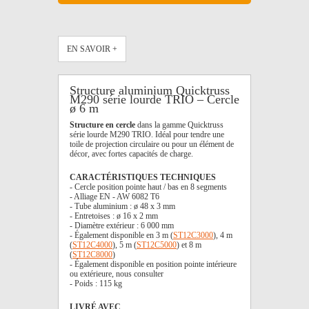
EN SAVOIR +
Structure aluminium Quicktruss
M290 série lourde TRIO – Cercle
ø 6 m
Structure en cercle
dans la gamme Quicktruss
série lourde M290 TRIO. Idéal pour tendre une
toile de projection circulaire ou pour un élément de
décor, avec fortes capacités de charge.
CARACTÉRISTIQUES TECHNIQUES
- Cercle position pointe haut / bas en 8 segments
- Alliage EN - AW 6082 T6
- Tube aluminium : ø 48 x 3 mm
- Entretoises : ø 16 x 2 mm
- Diamètre extérieur : 6 000 mm
- Également disponible en 3 m (
ST12C3000
), 4 m
(
ST12C4000
), 5 m (
ST12C5000
) et 8 m
(
ST12C8000
)
- Également disponible en position pointe intérieure
ou extérieure, nous consulter
- Poids : 115 kg
LIVRÉ AVEC