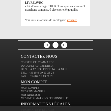
LIVRÉ AVEC
- Kit d’assemblage ST06KIT comprenant chacun 3
manchons coniques, 6 clavettes et 6 goupilles
Voir tous les articles de la catégorie
structure
CONTACTEZ-NOUS
CONSEIL OU COMMANDE :
DU LUNDI AU VENDREDI
DE 9 H À 12 H 30 ET DE 14 H À 18 H
TÉL. : +33 (0)4 99 13 28 28
FAX : +33 (0)4 99 13 28 29
MON COMPTE
MON COMPTE
MES COMMANDES
MES ADRESSES
MES INFORMATIONS PERSONNELLES
INFORMATIONS LÉGALES
INFORMATIONS LÉGALES