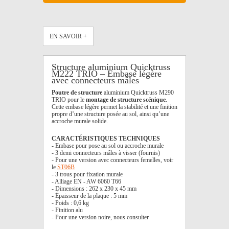
EN SAVOIR +
Structure aluminium Quicktruss
M222 TRIO – Embase légère
avec connecteurs mâles
Poutre de structure
aluminium Quicktruss M290
TRIO pour le
montage de structure scénique
.
Cette embase légère permet la stabilité et une finition
propre d’une structure posée au sol, ainsi qu’une
accroche murale solide.
CARACTÉRISTIQUES TECHNIQUES
- Embase pour pose au sol ou accroche murale
- 3 demi connecteurs mâles à visser (fournis)
- Pour une version avec connecteurs femelles, voir
le
ST06B
- 3 trous pour fixation murale
- Alliage EN - AW 6060 T66
- Dimensions : 262 x 230 x 45 mm
- Épaisseur de la plaque : 5 mm
- Poids : 0,6 kg
- Finition alu
- Pour une version noire, nous consulter