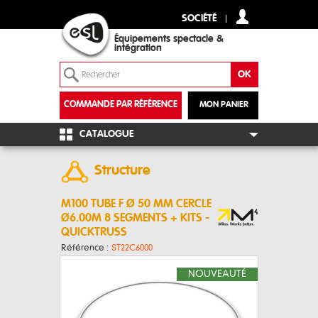
SOCIÉTÉ
Équipements spectacle &
intégration
COMMANDE PAR RÉFÉRENCE
MON PANIER
+
CATALOGUE
Structure
M100 TUBE F Ø 50 MM CERCLE
Ø6.00M 8 SEGMENTS + KITS -
QUICKTRUSS
Référence :
ST22C6000
NOUVEAUTÉ