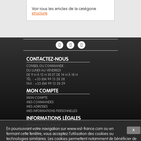
Voir tous les articles de la catégorie
structure
CONTACTEZ-NOUS
CONSEIL OU COMMANDE :
DU LUNDI AU VENDREDI
DE 9 H À 12 H 30 ET DE 14 H À 18 H
TÉL. : +33 (0)4 99 13 28 28
FAX : +33 (0)4 99 13 28 29
MON COMPTE
MON COMPTE
MES COMMANDES
MES ADRESSES
MES INFORMATIONS PERSONNELLES
INFORMATIONS LÉGALES
INFORMATIONS LÉGALES
En poursuivant votre navigation sur www.esl-france.com ou en
CONDITIONS GÉNÉRALES DE VENTE
X
fermant cette fenêtre, vous acceptez l’utilisation des cookies ou
PROTECTION DES DONNÉES
EXPÉDITION ET RETOURS
technologies similaires. Les cookies permettent notamment de bénéficier de