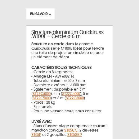
EN SAVOIR +
Structure aluminium Quicktruss
M100F – Cercle ø 6 m
Structure en cercle
dans la gamme
Quicktruss série M100F. Idéal pour tendre
une toile de projection circulaire ou pour
un élément de décor.
CARACTÉRISTIQUES TECHNIQUES
- Cercle en 8 segments
- Alliage EN - AW 6082 T6
- Tube aluminium : ø 50 x 2 mm
- Diamètre extérieur : 6 000 mm
- Également disponible en 3 m
(
ST22C3000
), 4 m (
ST22C4000
), 5 m
(
ST22C5000
) et 8 m (
ST22C8000
)
- Poids : 20 kg
- Finition alu
- Pour une version noire, nous consulter
LIVRÉ AVEC
- 8 kits d’assemblage comprenant chacun 1
manchon conique
ST05CC
, 2 clavettes
ST05P
et 2 goupilles
ST05SRP