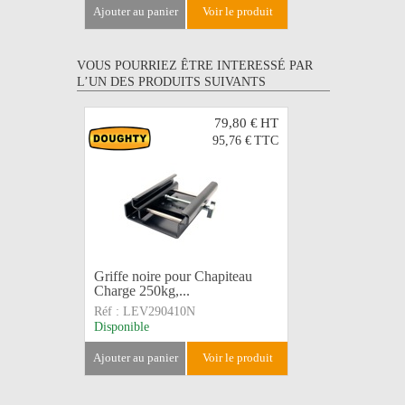
ajouter au panier
voir le produit
VOUS POURRIEZ ÊTRE INTERESSÉ PAR
L’UN DES PRODUITS SUIVANTS
79,80 €
HT
95,76 €
TTC
Griffe noire pour Chapiteau
Structure
Charge 250kg,...
pour série.
Réf :
LEV290410N
Réf :
ST2
Disponible
Disponible
ajouter au panier
voir le produit
ajouter au 