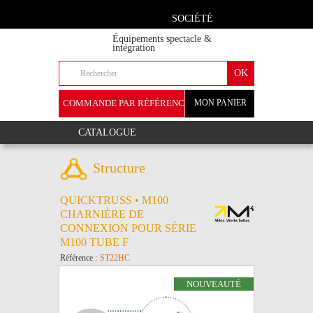
SOCIÉTÉ
Équipements spectacle &
intégration
COMMANDE PAR RÉFÉRENCE
MON PANIER
+
CATALOGUE
Structure
QUICKTRUSS • M100
CHARNIÈRE DE
CONNEXION POUR SÉRIE
M100 TUBE F
Référence :
ST22HC
NOUVEAUTÉ