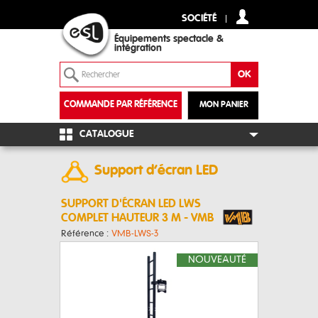
SOCIÉTÉ
Équipements spectacle &
intégration
COMMANDE PAR RÉFÉRENCE
MON PANIER
+
CATALOGUE
Support d’écran LED
SUPPORT D'ÉCRAN LED LWS
COMPLET HAUTEUR 3 M - VMB
Référence :
VMB-LWS-3
NOUVEAUTÉ