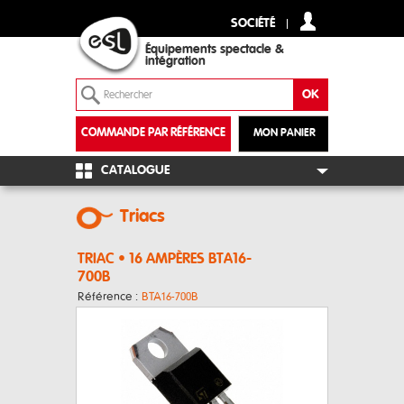
SOCIÉTÉ
Équipements spectacle &
intégration
COMMANDE PAR RÉFÉRENCE
MON PANIER
+
CATALOGUE
Triacs
TRIAC • 16 AMPÈRES BTA16-
700B
Référence :
BTA16-700B