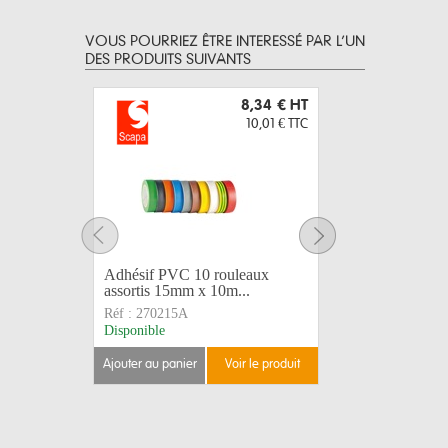
VOUS POURRIEZ ÊTRE INTERESSÉ PAR L’UN
DES PRODUITS SUIVANTS
8,34 €
HT
10,01 €
TTC
Adhésif PVC 10 rouleaux
Adhésif 
assortis 15mm x 10m...
103003 
Réf :
270215A
Réf :
2702
Disponible
Disponible
ajouter au panier
voir le produit
ajouter au 