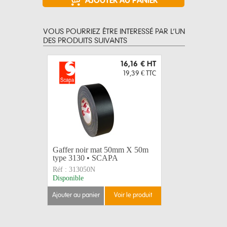
VOUS POURRIEZ ÊTRE INTERESSÉ PAR L’UN
DES PRODUITS SUIVANTS
16,16 €
HT
19,39 €
TTC
Gaffer noir mat 50mm X 50m
Gaffer A
type 3130 • SCAPA
50mm x 50
Réf :
313050N
Réf :
AT15
Disponible
Disponible
ajouter au panier
voir le produit
ajouter au 