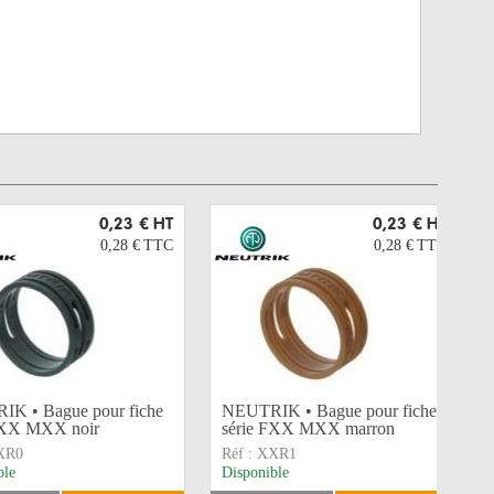
0,23 €
HT
0,23 €
HT
0,28 €
TTC
0,28 €
TTC
K • Bague pour fiche
NEUTRIK • Bague pour fiche
FXX MXX noir
série FXX MXX marron
XR0
Réf :
XXR1
ble
Disponible