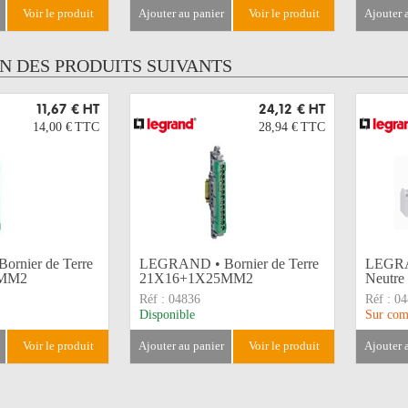
voir le produit
ajouter au panier
voir le produit
ajouter
UN DES PRODUITS SUIVANTS
11,67 €
HT
24,12 €
HT
14,00 €
TTC
28,94 €
TTC
rnier de Terre
LEGRAND • Bornier de Terre
LEGRA
5MM2
21X16+1X25MM2
Neutre
Réf :
04836
Réf :
04
Disponible
Sur co
voir le produit
ajouter au panier
voir le produit
ajouter