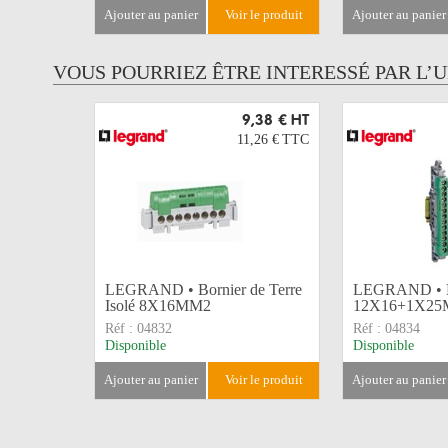
ajouter au panier
voir le produit
ajouter au panier
VOUS POURRIEZ ÊTRE INTERESSÉ PAR L’
9,38 €
HT
11,26 €
TTC
LEGRAND • Bornier de Terre
LEGRAND • Bo
Isolé 8X16MM2
12X16+1X2
Réf :
04832
Réf :
04834
Disponible
Disponible
ajouter au panier
voir le produit
ajouter au panier