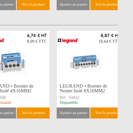
 au panier
voir le produit
ajouter au panier
voir le produit
6,74 €
HT
8,87 €
HT
8,09 €
TTC
10,64 €
TTC
ND • Bornier de
LEGRAND • Bornier de
 Isolé 4X16MM2
Neutre Isolé 8X16MM2
840
Réf :
04842
mmande
Disponible
 au panier
voir le produit
ajouter au panier
voir le produit