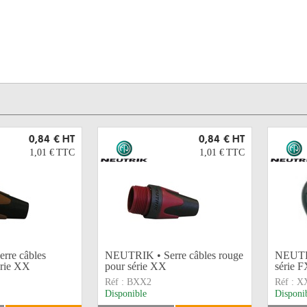
0,84 €
HT
0,84 €
HT
1,01 €
TTC
1,01 €
TTC
rre câbles
NEUTRIK • Serre câbles rouge
NEUTRI
érie XX
pour série XX
série 
Réf :
BXX2
Réf :
X
Disponible
Disponi