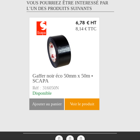
VOUS POURRIEZ ÊTRE INTERESSÉ PAR
L’UN DES PRODUITS SUIVANTS
6,78 €
HT
8,14 €
TTC
Gaffer noir éco 50mm x 50m •
LEGRAND
SCAPA
caoutchou
Réf :
316050N
Réf :
5044
Disponible
Disponible
ajouter au panier
voir le produit
ajouter au 