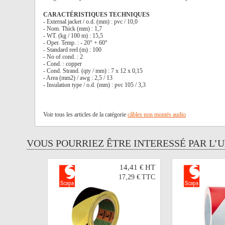
CARACTÉRISTIQUES TECHNIQUES
- External jacket / o.d. (mm) : pvc / 10,0
- Nom. Thick (mm) : 1,7
- WT. (kg / 100 m) : 15,5
- Oper. Temp. : - 20° + 60°
- Standard reel (m) : 100
- No of cond. : 2
- Cond. : copper
- Cond. Strand. (qty / mm) : 7 x 12 x 0,15
- Area (mm2) / awg : 2,5 / 13
- Insulation type / o.d. (mm) : pvc 105 / 3,3
Voir tous les articles de la catégorie
câbles non montés audio
VOUS POURRIEZ ÊTRE INTERESSÉ PAR L’
14,41 €
HT
17,29 €
TTC