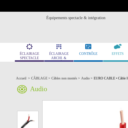
Équipements spectacle & intégration
ÉCLAIRAGE
ÉCLAIRAGE
CONTRÔLE
EFFETS
SPECTACLE
ARCHI. &
MUSÉO.
Accueil
>
CÂBLAGE
>
Câbles non montés
>
Audio
>
EURO CABLE • Câble HP
Audio