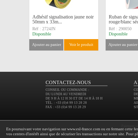
Adhésif signalisation jaune noir
Ruban de signa
50mm x 33m...
rouge/blanc séc
Réf :
2724JN
Réf :
290050
Disponible
Disponible
ajouter au panier
voir le produit
ajouter au panier
CONTACTEZ-NOUS
A
CONSEIL OU COMMANDE :
C
DU LUNDI AU VENDREDI
DE
DE 9 H À 12 H 30 ET DE 14 H À 18 H
M
TÉL. : +33 (0)4 99 13 28 28
AI
FAX : +33 (0)4 99 13 28 29
SI
paiement s
En poursuivant votre navigation sur www.esl-france.com ou en fermant cette fenê
vos centres d'intérêt ainsi que de sécuriser les transactions sur notre site. Pour 