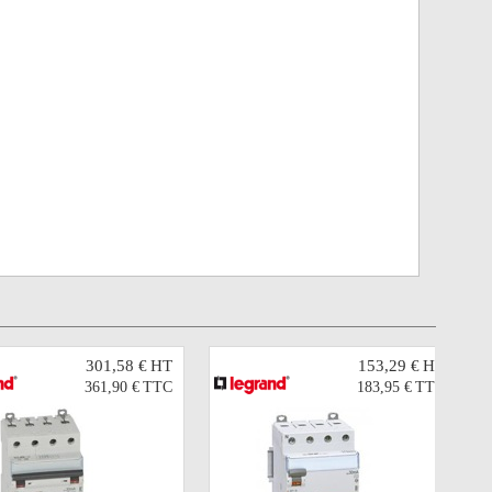
301,58 €
HT
153,29 €
HT
361,90 €
TTC
183,95 €
TTC