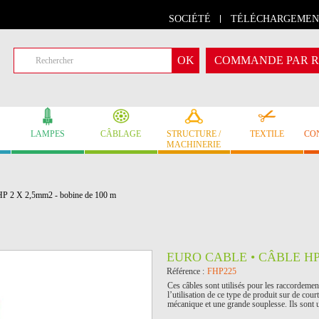
SOCIÉTÉ
TÉLÉCHARGEMEN
COMMANDE PAR R
LAMPES
CÂBLAGE
STRUCTURE /
TEXTILE
CO
MACHINERIE
 2 X 2,5mm2 - bobine de 100 m
EURO CABLE • CÂBLE HP 
Référence :
FHP225
Ces câbles sont utilisés pour les raccordeme
l’utilisation de ce type de produit sur de cou
mécanique et une grande souplesse. Ils sont ut