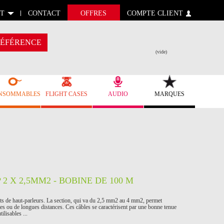
T
CONTACT
OFFRES
COMPTE CLIENT
ÉFÉRENCE
(vide)
NSOMMABLES
FLIGHT CASES
AUDIO
MARQUES
2 X 2,5MM2 - BOBINE DE 100 M
nts de haut-parleurs. La section, qui va du 2,5 mm2 au 4 mm2, permet
rtes ou de longues distances. Ces câbles se caractérisent par une bonne tenue
ilisables ...