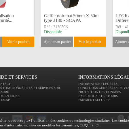
lisation
Gaffer noir mat 50mm X 50m
LEGRA
urité...
type 3130 • SCAPA
Differen
Réf :
313050N
Réf :
41
Disponible
Disponi
voir le produit
ajouter au panier
voir le produit
ajouter
IDE ET SERVICES
INFORMATIONS LÉGA
ONTACT
INFORMATIONS LÉGALES
S FONCTIONNALITÉS ET SERVICES SUR-
CONDITIONS GÉNÉRALES DE VE
ESURE
PROTECTION DES DONNÉES
DE EN LIGNE
EXPÉDITION ET RETOURS
TEMAP
PAIEMENT SÉCURISÉ
écurisé
retrouvez nous sur
tre, vous acceptez l’utilisation des cookies ou technologies similaires. Les cookie
plus d'informations, gérer ou modifier les paramètres,
.
CLIQUEZ ICI