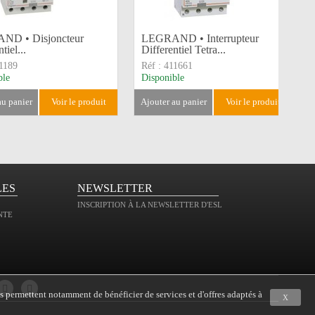
ND • Disjoncteur
LEGRAND • Interrupteur
tiel...
Differentiel Tetra...
1189
Réf :
411661
ble
Disponible
 au panier
voir le produit
ajouter au panier
voir le produit
LES
NEWSLETTER
INSCRIPTION À LA NEWSLETTER D'ESL
NTE
s permettent notamment de bénéficier de services et d'offres adaptés à
X