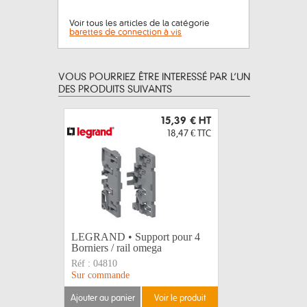
Voir tous les articles de la catégorie
barettes de connection à vis
VOUS POURRIEZ ÊTRE INTERESSÉ PAR L’UN
DES PRODUITS SUIVANTS
15,39 €
HT
18,47 €
TTC
LEGRAND • Support pour 4
LEGRAND 
Borniers / rail omega
C16A 45
Réf :
04810
Réf :
4067
Sur commande
Disponible
ajouter au panier
voir le produit
ajouter au 