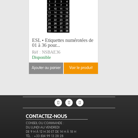
ESL • Etiquettes numérotées de
01 à 36 pour...
Réf :
NSBAE36
Disponible
ajouter au panier
voir le produit
CONTACTEZ-NOUS
CONSEIL OU COMMANDE :
DU LUNDI AU VENDREDI
DE 9 H À 12 H 30 ET DE 14 H À 18 H
TÉL. : +33 (0)4 99 13 28 28