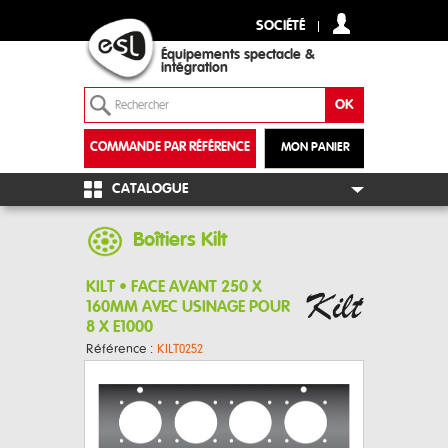
SOCIÉTÉ
Équipements spectacle &
intégration
COMMANDE PAR RÉFÉRENCE
MON PANIER
+
CATALOGUE
Boîtiers Kilt
KILT • FACE AVANT 250 X
160MM AVEC USINAGE POUR
8 X E1000
Référence :
KILT0252