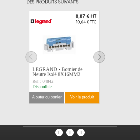
DES PRODUITS SUIVANTS
8,87 €
HT
10,64 €
TTC
LEGRAND • Bornier de
LEGRAND 
Neutre Isolé 8X16MM2
Isolé 4
Réf :
04842
Réf :
0485
Disponible
Sur comma
ajouter au panier
voir le produit
ajouter au 