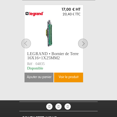
17,00 €
HT
20,40 €
TTC
LEGRAND • Bornier de Terre
LEGRAND 
16X16+1X25MM2
Neutre I
Réf :
04835
Réf :
0484
Disponible
Disponible
ajouter au panier
voir le produit
ajouter au 