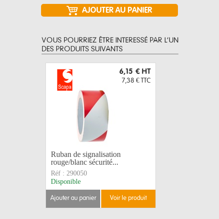
VOUS POURRIEZ ÊTRE INTERESSÉ PAR L’UN
DES PRODUITS SUIVANTS
6,15 €
HT
7,38 €
TTC
Ruban de signalisation
LEGRAND
rouge/blanc sécurité...
caoutchou
Réf :
290050
Réf :
5044
Disponible
Disponible
ajouter au panier
voir le produit
ajouter au 