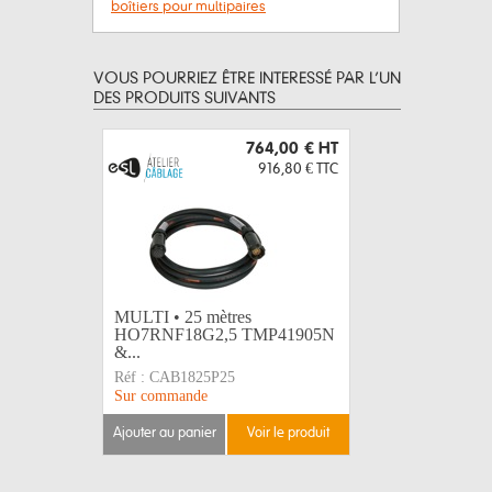
boîtiers pour multipaires
VOUS POURRIEZ ÊTRE INTERESSÉ PAR L’UN
DES PRODUITS SUIVANTS
764,00 €
HT
916,80 €
TTC
MULTI • 25 mètres
FOUET • 
HO7RNF18G2,5 TMP41905N
HO7RNF
&...
TMP4190
Réf :
CAB1825P25
Réf :
CAB6
Sur commande
Sur comma
ajouter au panier
voir le produit
ajouter au 