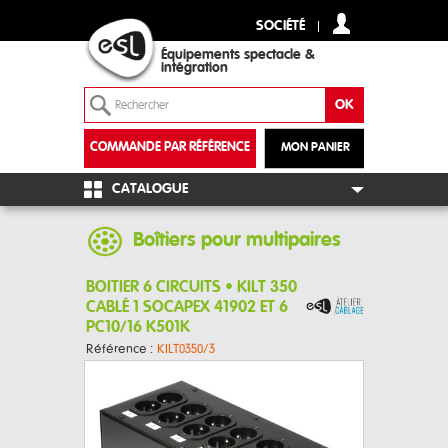
SOCIÉTÉ
Équipements spectacle &
intégration
COMMANDE PAR RÉFÉRENCE
MON PANIER
+
CATALOGUE
Boîtiers pour multipaires
BOITIER 6 CIRCUITS • KILT 350
CABLÉ 1 SOCAPEX 41902 ET 6
PC10/16 K501K
Référence :
KILT0350/3