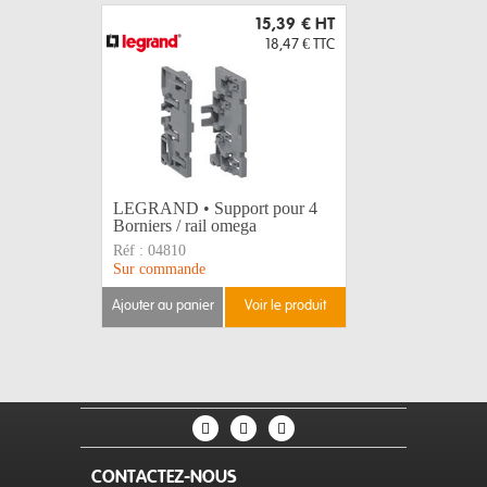
15,39 €
HT
18,47 €
TTC
LEGRAND • Support pour 4
PINCE M
Borniers / rail omega
28mm
Réf :
04810
Réf :
162
Sur commande
Disponible
ajouter au panier
voir le produit
ajouter au 
CONTACTEZ-NOUS