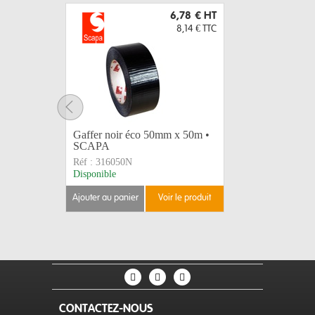
6,78 €
HT
8,14 €
TTC
Gaffer noir éco 50mm x 50m •
LEGRAND
SCAPA
caoutchou
Réf :
316050N
Réf :
5044
Disponible
Disponible
ajouter au panier
voir le produit
ajouter au 
CONTACTEZ-NOUS