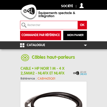
SOCIÉTÉ
Équipements spectacle &
intégration
COMMANDE PAR RÉFÉRENCE
MON PANIER
+
CATALOGUE
Câbles haut-parleurs
CABLE • HP NOIR 1 M - 4 X
2,5MM2 - NL4FX ET NL4FX
Référence :
CABH425Q01