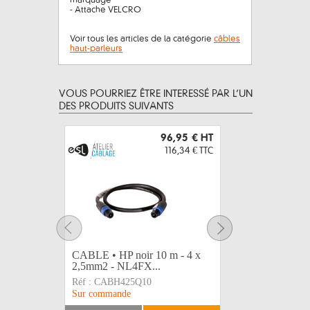
marquage
- Attache VELCRO
Voir tous les articles de la catégorie
câbles
haut-parleurs
VOUS POURRIEZ ÊTRE INTERESSÉ PAR L’UN
DES PRODUITS SUIVANTS
96,95 €
HT
116,34 €
TTC
CABLE • HP noir 10 m - 4 x
CABLE • 
2,5mm2 - NL4FX...
2,5mm2 -
Réf :
CABH425Q10
Réf :
CAB
Sur commande
Sur comma