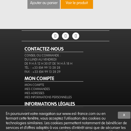
ajouter au panier
voir le produit
ajouter au 
CONTACTEZ-NOUS
CONSEIL OU COMMANDE :
DU LUNDI AU VENDREDI
DE 9 H À 12 H 30 ET DE 14 H À 18 H
TÉL. : +33 (0)4 99 13 28 28
FAX : +33 (0)4 99 13 28 29
MON COMPTE
MON COMPTE
MES COMMANDES
MES ADRESSES
MES INFORMATIONS PERSONNELLES
INFORMATIONS LÉGALES
INFORMATIONS LÉGALES
En poursuivant votre navigation sur www.esl-france.com ou en
CONDITIONS GÉNÉRALES DE VENTE
X
fermant cette fenêtre, vous acceptez l’utilisation des cookies ou
PROTECTION DES DONNÉES
EXPÉDITION ET RETOURS
technologies similaires. Les cookies permettent notamment de bénéficier de
PAIEMENT SÉCURISÉ
services et d'offres adaptés à vos centres d'intérêt ainsi que de sécuriser les