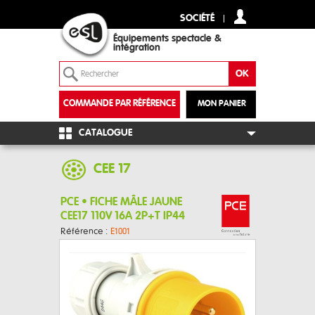
SOCIÉTÉ
Équipements spectacle &
intégration
COMMANDE PAR RÉFÉRENCE
MON PANIER
+
CATALOGUE
CEE 17
PCE • FICHE MÂLE JAUNE
CEE17 110V 16A 2P+T IP44
Référence :
E1001