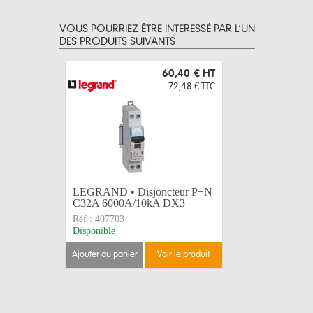
VOUS POURRIEZ ÊTRE INTERESSÉ PAR L’UN
DES PRODUITS SUIVANTS
60,40 €
HT
72,48 €
TTC
LEGRAND • Disjoncteur P+N
BONNETTE
C32A 6000A/10kA DX3
Noire Ø 
Réf :
407703
Réf :
171
Disponible
Disponible
ajouter au panier
voir le produit
ajouter au 