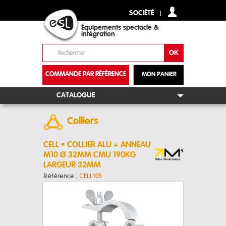
SOCIÉTÉ
Équipements spectacle &
intégration
COMMANDE PAR RÉFÉRENCE
MON PANIER
+
CATALOGUE
Colliers
CELL • COLLIER ALU + ANNEAU
M10 Ø 32MM CMU 190KG
LARGEUR 32MM
Référence :
CELL103