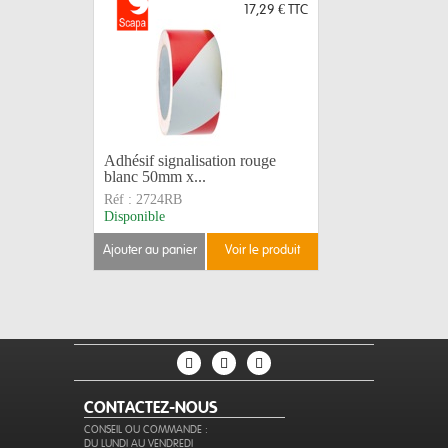
17,29 €
TTC
Adhésif signalisation rouge
LEGRAND
blanc 50mm x...
caoutchou
Réf :
2724RB
Réf :
5044
Disponible
Disponible
ajouter au panier
voir le produit
ajouter au 
CONTACTEZ-NOUS
CONSEIL OU COMMANDE :
DU LUNDI AU VENDREDI