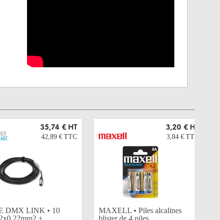
35,74 €
HT
3,20 €
HT
42,89 €
TTC
3,84 €
TTC
 DMX LINK • 10
MAXELL • Piles alcalines
 2x0,22mm2 +...
blister de 4 piles...