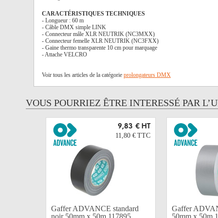
CARACTÉRISTIQUES TECHNIQUES
- Longueur : 60 m
- Câble DMX simple LINK
- Connecteur mâle XLR NEUTRIK (NC3MXX)
- Connecteur femelle XLR NEUTRIK (NC3FXX)
- Gaine thermo transparente 10 cm pour marquage
- Attache VELCRO
Voir tous les articles de la catégorie
prolongateurs DMX
VOUS POURRIEZ ÊTRE INTERESSÉ PAR L’
9,83 €
HT
11,80 €
TTC
Gaffer ADVANCE standard
Gaffer ADVAN
noir 50mm x 50m 117895
50mm x 50m 