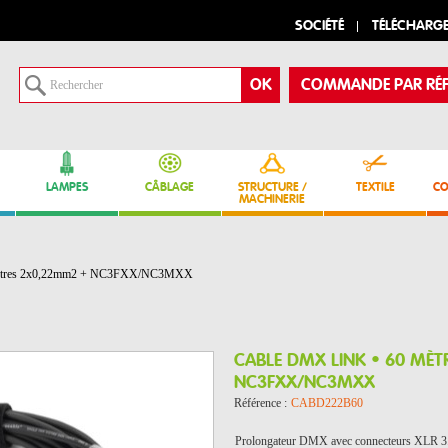
SOCIÉTÉ
TÉLÉCHARG
COMMANDE PAR RÉF
LAMPES
CÂBLAGE
STRUCTURE /
TEXTILE
CO
MACHINERIE
tres 2x0,22mm2 + NC3FXX/NC3MXX
CABLE DMX LINK • 60 MÈ
NC3FXX/NC3MXX
Référence :
CABD222B60
Prolongateur DMX avec connecteurs XLR 3