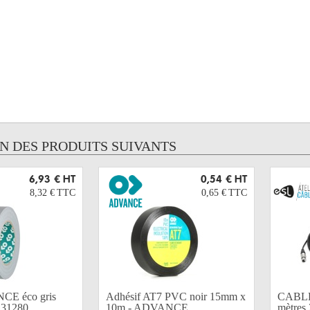
UN DES PRODUITS SUIVANTS
6,93 €
HT
0,54 €
HT
8,32 €
TTC
0,65 €
TTC
CE éco gris
Adhésif AT7 PVC noir 15mm x
CABLE
131280
10m - ADVANCE
mètres