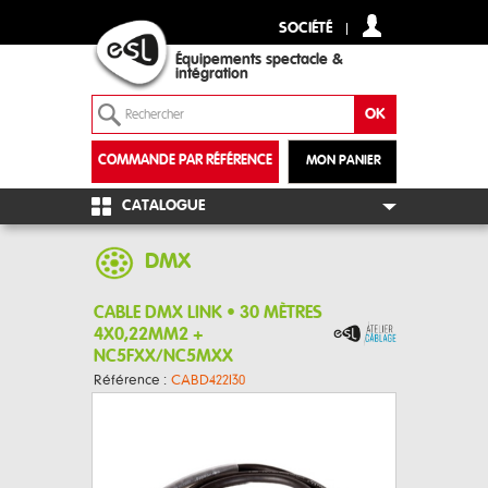
SOCIÉTÉ
Équipements spectacle &
intégration
COMMANDE PAR RÉFÉRENCE
MON PANIER
+
CATALOGUE
DMX
CABLE DMX LINK • 30 MÈTRES
4X0,22MM2 +
NC5FXX/NC5MXX
Référence :
CABD422I30