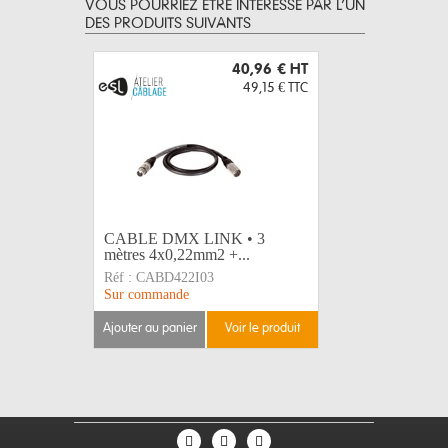
VOUS POURRIEZ ÊTRE INTERESSÉ PAR L’UN
DES PRODUITS SUIVANTS
40,96 €
HT
49,15 €
TTC
CABLE DMX LINK • 3
CABLE D
mètres 4x0,22mm2 +...
mètres 4x
Réf :
CABD422I03
Réf :
CABD
Sur commande
Sur comma
ajouter au panier
voir le produit
ajouter au 