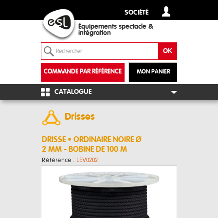
SOCIÉTÉ
Équipements spectacle &
intégration
COMMANDE PAR RÉFÉRENCE
MON PANIER
+
CATALOGUE
Drisses
DRISSE • ORDINAIRE NOIRE Ø
2 MM - BOBINE DE 100 M
Référence :
LEV0202