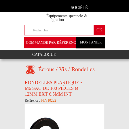
SOCIÉTÉ
Équipements spectacle &
intégration
COMMANDE PAR RÉFÉRENCE
MON PANIER
+
CATALOGUE
Écrous / Vis / Rondelles
RONDELLES PLASTIQUE •
M6 SAC DE 100 PIÈCES Ø
12MM EXT 6,5MM INT
Référence :
FLY10222