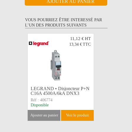
VOUS POURRIEZ ÊTRE INTERESSÉ PAR
L’UN DES PRODUITS SUIVANTS
11,12 €
HT
13,34 €
TTC
LEGRAND • Disjoncteur P+N
PINCE M
C16A 4500A/6kA DNX3
28mm
Réf :
406774
Réf :
162
Disponible
Disponible
ajouter au panier
voir le produit
ajouter au 