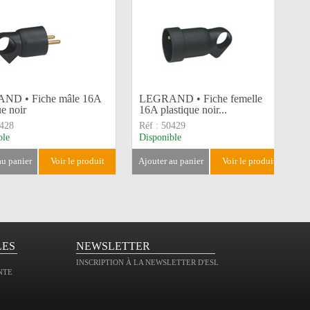
ND • Fiche mâle 16A
LEGRAND • Fiche femelle
ue noir
16A plastique noir...
428
Réf :
50429
ble
Disponible
 au panier
voir le produit
ajouter au panier
voir le produit
LES
NEWSLETTER
INSCRIPTION À LA NEWSLETTER D'ESL
NTE