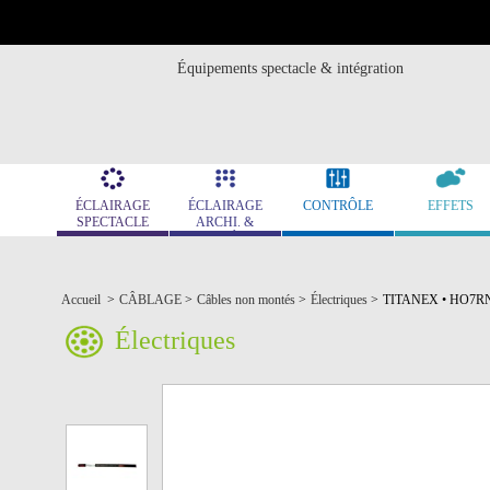
Équipements spectacle & intégration
ÉCLAIRAGE
ÉCLAIRAGE
CONTRÔLE
EFFETS
SPECTACLE
ARCHI. &
MUSÉO.
Accueil
>
CÂBLAGE
>
Câbles non montés
>
Électriques
>
TITANEX • HO7RNF 
Électriques