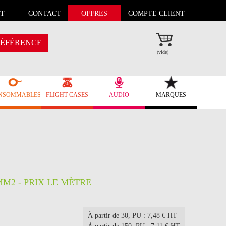
T
CONTACT
OFFRES
COMPTE CLIENT
ÉFÉRENCE
(vide)
NSOMMABLES
FLIGHT CASES
AUDIO
MARQUES
MM2 - PRIX LE MÈTRE
À partir de 30
, PU : 7,48 € HT