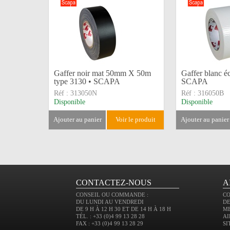
Gaffer noir mat 50mm X 50m
Gaffer blanc 
type 3130 • SCAPA
SCAPA
Réf :
313050N
Réf :
316050B
Disponible
Disponible
ajouter au panier
voir le produit
ajouter au panier
CONTACTEZ-NOUS
A
CONSEIL OU COMMANDE :
C
DU LUNDI AU VENDREDI
DE
DE 9 H À 12 H 30 ET DE 14 H À 18 H
M
TÉL. : +33 (0)4 99 13 28 28
AI
FAX : +33 (0)4 99 13 28 29
SI