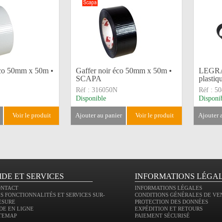
éco 50mm x 50m •
Gaffer noir éco 50mm x 50m •
LEGRA
SCAPA
plastiq
Réf :
316050N
Réf :
50
Disponible
Disponi
voir le produit
ajouter au panier
voir le produit
ajouter
IDE ET SERVICES
INFORMATIONS LÉGA
ONTACT
INFORMATIONS LÉGALES
S FONCTIONNALITÉS ET SERVICES SUR-
CONDITIONS GÉNÉRALES DE VE
ESURE
PROTECTION DES DONNÉES
DE EN LIGNE
EXPÉDITION ET RETOURS
TEMAP
PAIEMENT SÉCURISÉ