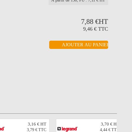
À partir de 150
, PU : 7,11 € HT
7,88 €
HT
9,46 €
TTC
3,16 €
HT
3,70 €
HT
3,79 €
TTC
4,44 €
TTC